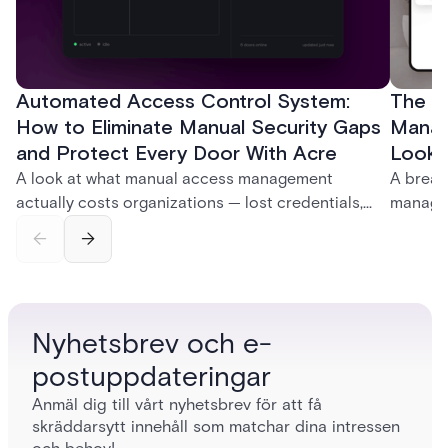
Automated Access Control System:
The Ke
How to Eliminate Manual Security Gaps
Manag
and Protect Every Door With Acre
Look f
A look at what manual access management
A break
actually costs organizations — lost credentials,
managem
incomplete audit trails, and wasted security hours
securit
— and how Acre's automated access control
and bet
platforms close those gaps without forcing a full
separat
infrastructure overhaul.
sign-in 
Nyhetsbrev och e-
postuppdateringar
Anmäl dig till vårt nyhetsbrev för att få
skräddarsytt innehåll som matchar dina intressen