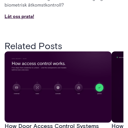
biometrisk åtkomstkontroll?
Låt oss prata!
Related Posts
How Door Access Control Systems
How B