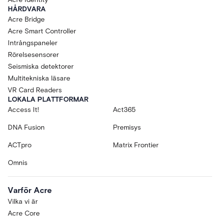
HÅRDVARA
Acre Bridge
Acre Smart Controller
Intrångspaneler
Rörelsesensorer
Seismiska detektorer
Multitekniska läsare
VR Card Readers
LOKALA PLATTFORMAR
Access It!
Act365
DNA Fusion
Premisys
ACTpro
Matrix Frontier
Omnis
Varför Acre
Vilka vi är
Acre Core