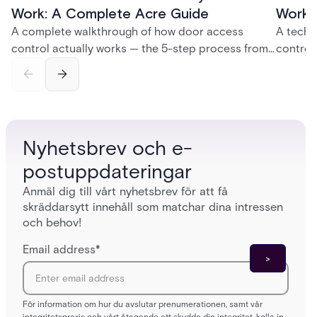
Work: A Complete Acre Guide
Works
A complete walkthrough of how door access
A techn
control actually works — the 5-step process from
control
credential swipe to unlock, the four core hardware
creatio
and software components, and the access control
fingerpr
models (DAC, MAC, RBAC, ABAC) that determine
and wha
who gets in where.
across 
Nyhetsbrev och e-
postuppdateringar
Anmäl dig till vårt nyhetsbrev för att få
skräddarsytt innehåll som matchar dina intressen
och behov!
Email address
*
För information om hur du avslutar prenumerationen, samt vår
integritetspraxis och vårt åtagande att skydda din integritet, kolla in