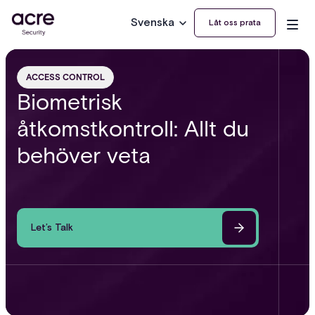
Svenska
Låt oss prata
ACCESS CONTROL
Biometrisk
åtkomstkontroll: Allt du
behöver veta
Let’s Talk