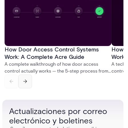
How Door Access Control Systems
How B
Work: A Complete Acre Guide
Works
A complete walkthrough of how door access
A techn
control actually works — the 5-step process from
control
credential swipe to unlock, the four core hardware
creatio
and software components, and the access control
fingerpr
models (DAC, MAC, RBAC, ABAC) that determine
and wha
who gets in where.
across 
Actualizaciones por correo
electrónico y boletines