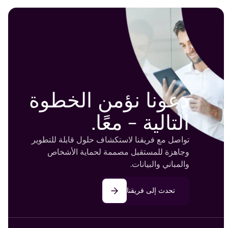
 gets in where.
automated access control platforms
close those gaps without forcing a full
infrastructure overhaul.
دعونا نؤمن الخطوة
التالية - معًا.
تواصل مع فريقنا لاستكشاف حلول قابلة للتطوير
وجاهزة للمستقبل مصممة لحماية الأشخاص
والمباني والبيانات.
تحدث إلى فريقنا