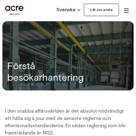
Svenska
Låt oss prata
Förstå
besökarhantering
I den snabba affärsvärlden är det absolut nödvändigt
att hålla sig à jour med de senaste reglerna och
efterlevnadsstandarderna. En sådan reglering som blir
framträdande är NIS2.