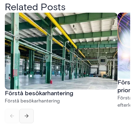
Related Posts
Först
priori
Förstå besökarhantering
Förstå 
Förstå besökarhantering
efterle