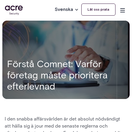
Svenska
Låt oss prata
Förstå Comnet: Varför
företag måste prioritera
efterlevnad
I den snabba affärsvärlden är det absolut nödvändigt
att hålla sig à jour med de senaste reglerna och