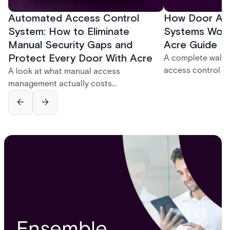
Automated Access Control
How Door Acc
System: How to Eliminate
Systems Work
Manual Security Gaps and
Acre Guide
Protect Every Door With Acre
A complete walkt
access control ac
A look at what manual access
step process fro
management actually costs
unlock, the four 
organizations — lost credentials,
software compone
incomplete audit trails, and wasted
control models 
security hours — and how Acre's
ABAC) that deter
automated access control platforms
close those gaps without forcing a full
infrastructure overhaul.
Ensemble,