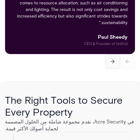
comes to resource allocation, such as air conditioning
"This cloud-based system allowed them to create visitor
and lighting. The result is not only cost savings and
profiles, track visitor information, and issue digital badges
increased efficiency but also significant strides towards
for easy identification. It is also integrated with their
sustainability." ​
existing security systems to ensure a secure and
streamlined process for visitors."​
Paul Sheedy
CEO & Founder of Unifi.id
The Right Tools to Secure
Every Property​
في Acre Security، نقدم مجموعة شاملة من الحلول المصممة
لحماية أصولك الأكثر قيمة.