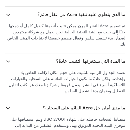
ما الذي ينطوي عليه تنفيذ Acre في عقار قائم؟
تم تصميم Acre للنشر المرن. يمكن تثبيت أنظمتنا كبديل كامل أو دمجها
جنبًا إلى جنب مع البنية التحتية الحالية. نحن نعمل مع شركاء معتمدين
لضمان بدء تشغيل سلس وفعال مصمم خصيصًا لاحتياجات المبنى الخاص
بك.
ما المدة التي يستغرقها التثبيت عادةً؟
تعتمد الجداول الزمنية للتثبيت على حجم مكان الإقامة الخاص بك
وإعداده، ولكن عادةً ما تكون الخيارات القائمة على السحابة والخيارات
اللاسلكية أسرع في النشر. يعمل فريقنا وشركاؤنا معك عن كثب لتقليل
التعطيل وضمان بدء التشغيل السلس.
ما مدى أمان حل Acre القائم على السحابة؟
منصاتنا السحابية حاصلة على شهادة ISO 27001، ويتم استضافتها على
موفري البنية التحتية الموثوق بهم، وتستخدم التشفير من البداية إلى