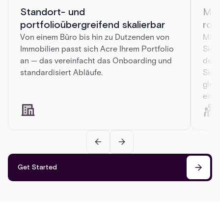
Standort- und
Meh
portfolioübergreifend skalierbar
rol
Von einem Büro bis hin zu Dutzenden von
Mini
Immobilien passt sich Acre Ihrem Portfolio
Sich
an — das vereinfacht das Onboarding und
den 
standardisiert Abläufe.
Sich
glei
einh
Get Started