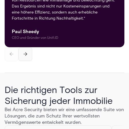
von Ressourcen wie Klimaanlage und Beleuchtung geht.
Besucherprofile zu erstellen, Besucherinformationen zu
Das Ergebnis sind nicht nur Kosteneinsparungen und
verfolgen und digitale Ausweise zur einfachen
eine höhere Effizienz, sondern auch erhebliche
Identifizierung auszustellen. Es ist auch in ihre
Fortschritte in Richtung Nachhaltigkeit.“
bestehenden Sicherheitssysteme integriert, um einen
sicheren und optimierten Prozess für Besucher zu
gewährleisten.“
Paul Sheedy
CEO und Gründer von Unifi.ID
Die richtigen Tools zur
Sicherung jeder Immobilie
Bei Acre Security bieten wir eine umfassende Suite von
Lösungen, die zum Schutz Ihrer wertvollsten
Vermögenswerte entwickelt wurden.