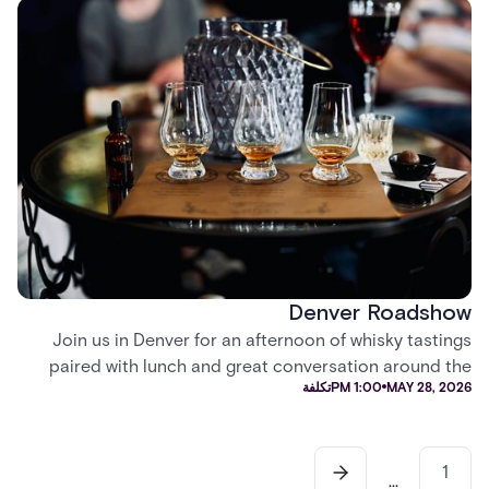
Denver Roadshow
Join us in Denver for an afternoon of whisky tastings
paired with lunch and great conversation around the
MAY 28, 2026
1:00 PM
تكلفة
future of security.
1
...