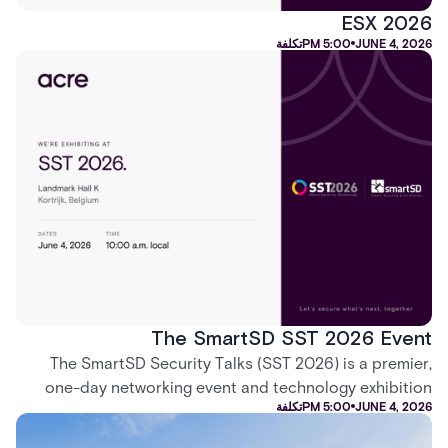
ESX 2026
JUNE 4, 2026
5:00 PM
تكلفة
The SmartSD SST 2026 Event
The SmartSD Security Talks (SST 2026) is a premier,
one-day networking event and technology exhibition
JUNE 4, 2026
5:00 PM
تكلفة
dedicated exclusively to electronic security
professionals and systems installers in Kortrijk, Belgium.