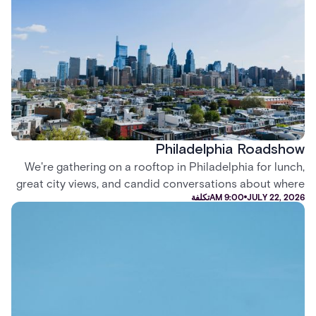
Philadelphia Roadshow
We're gathering on a rooftop in Philadelphia for lunch,
great city views, and candid conversations about where
JULY 22, 2026
9:00 AM
تكلفة
security is headed.