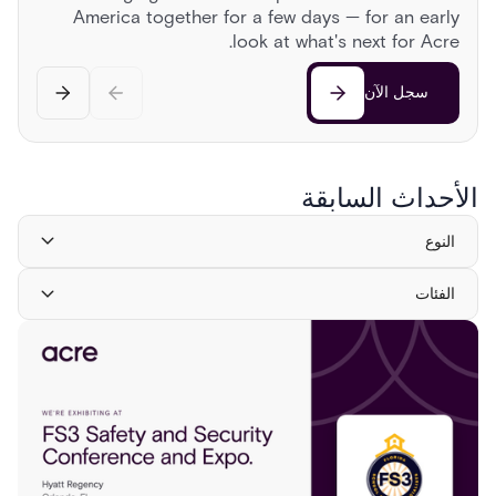
Sonoma Roadshow
America together for a few days — for an early
Register now
Register now
Head to Sonoma for a day behind the wheel of
look at what's next for Acre.
exotic cars, a race on a private airstrip, and
discussions on the cutting edge of security.
سجل الآن
سجل الآن
الأحداث السابقة
النوع
الفئات