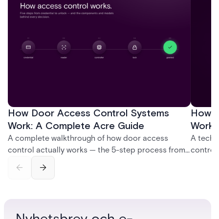
How Door Access Control Systems
How B
Work: A Complete Acre Guide
Works
A complete walkthrough of how door access
A techn
control actually works — the 5-step process from
control
credential swipe to unlock, the four core hardware
creatio
and software components, and the access control
fingerpr
models (DAC, MAC, RBAC, ABAC) that determine
and wha
who gets in where.
across 
Nyhetsbrev och e-