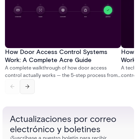
How Door Access Control Systems
How B
Work: A Complete Acre Guide
Works
A complete walkthrough of how door access
A techn
control actually works — the 5-step process from
control
credential swipe to unlock, the four core hardware
creatio
and software components, and the access control
fingerpr
models (DAC, MAC, RBAC, ABAC) that determine
and wha
who gets in where.
across 
Actualizaciones por correo
electrónico y boletines
¡Suscríbase a nuestro boletín para recibir