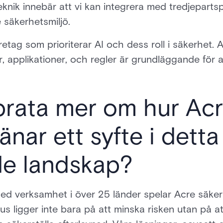
ik innebär att vi kan integrera med tredjepartspr
äkerhetsmiljö.
retag som prioriterar AI och dess roll i säkerhet. A
applikationer, och regler är grundläggande för att
prata mer om hur Ac
änar ett syfte i detta
de landskap?
ed verksamhet i över 25 länder spelar Acre säkerhe
kus ligger inte bara på att minska risken utan på at