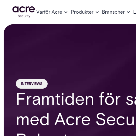
Varför Acre
Produkter
Branscher
L
INTERVIEWS
Framtiden för s
med Acre Secu