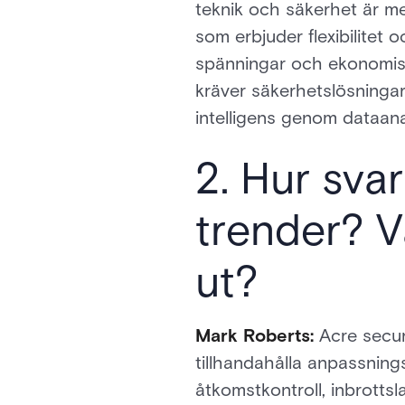
teknik och säkerhet är m
som erbjuder flexibilitet
spänningar och ekonomisk
kräver säkerhetslösningar
intelligens genom dataana
2. Hur sva
trender? Va
ut?
Mark Roberts:
Acre securi
tillhandahålla anpassning
åtkomstkontroll, inbrotts