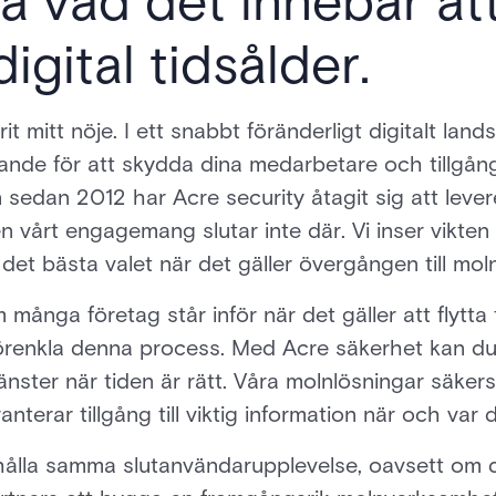
a vad det innebär at
digital tidsålder.
it mitt nöje. I ett snabbt föränderligt digitalt lan
ande för att skydda dina medarbetare och tillgån
edan 2012 har Acre security åtagit sig att levere
n vårt engagemang slutar inte där. Vi inser vikte
 det bästa valet när det gäller övergången till mo
många företag står inför när det gäller att flytta t
tt förenkla denna process. Med Acre säkerhet kan d
jänster när tiden är rätt. Våra molnlösningar säkers
anterar tillgång till viktig information när och var
hålla samma slutanvändarupplevelse, oavsett om det