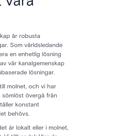
t vara
dskap är robusta
gar. Som världsledande
ra en enhetlig lösning
n av vår kanalgemenskap
lnbaserade lösningar.
ill molnet, och vi har
u sömlöst övergå från
täller konstant
 det behövs.
 är lokalt eller i molnet,