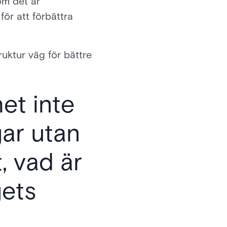
om det är
ör att förbättra
truktur väg för bättre
et inte
gar utan
, vad är
gets