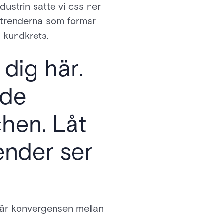
dustrin satte vi oss ner
, trenderna som formar
 kundkrets.
 dig här.
nde
hen. Låt
render ser
 där konvergensen mellan