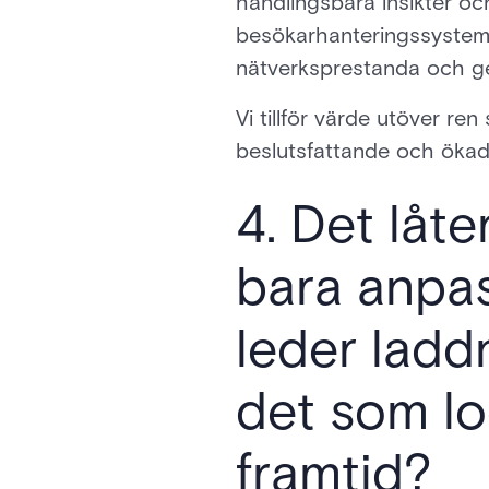
handlingsbara insikter oc
besökarhanteringssystem e
nätverksprestanda och ge
Vi tillför värde utöver ren
beslutsfattande och ökad
4. Det låt
bara anpass
leder ladd
det som lo
framtid?