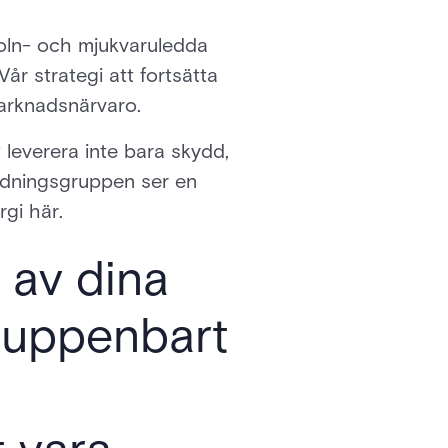
 moln- och mjukvaruledda
Vår strategi att fortsätta
marknadsnärvaro.
 leverera inte bara skydd,
edningsgruppen ser en
gi här.
 av dina
r uppenbart