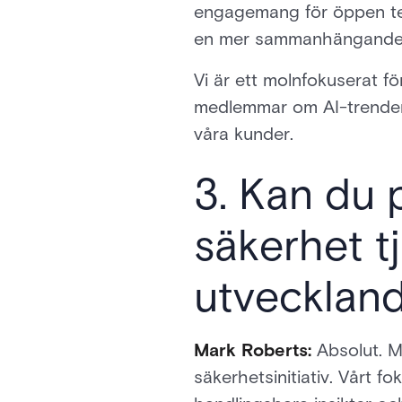
engagemang för öppen tekn
en mer sammanhängande s
Vi är ett molnfokuserat fö
medlemmar om AI-trender, 
våra kunder.
3. Kan du 
säkerhet tj
utvecklan
Mark Roberts:
Absolut. M
säkerhetsinitiativ. Vårt fo