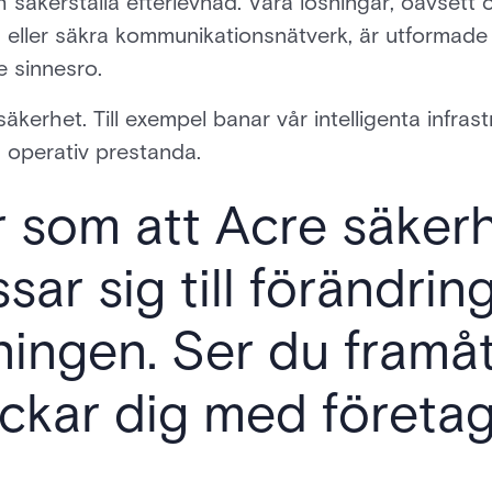
h säkerställa efterlevnad. Våra lösningar, oavsett 
ller säkra kommunikationsnätverk, är utformade f
 sinnesro.
 säkerhet. Till exempel banar vår intelligenta infras
 operativ prestanda.
er som att Acre säkerh
ar sig till förändrin
ningen. Ser du framåt
ckar dig med företa