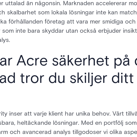
er uttalad än någonsin. Marknaden accelererar m
 och skalbarhet som lokala lösningar inte kan matc
a förhållanden företag att vara mer smidiga och
 som inte bara skyddar utan också erbjuder insik
lys.
rar Acre säkerhet på
d tror du skiljer ditt
ty inser att varje klient har unika behov. Vårt till
sbara, heltäckande lösningar. Med en portfölj som
larm och avancerad analys tillgodoser vi olika aspe