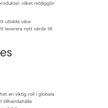
odukter, vilket möjliggör
tt utbilda våra
 leverera nytt värde till
res
t en viktig roll i globala
t tillhandahålla