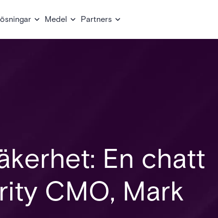
ösningar
Medel
Partners
äkerhet: En chatt
rity CMO, Mark