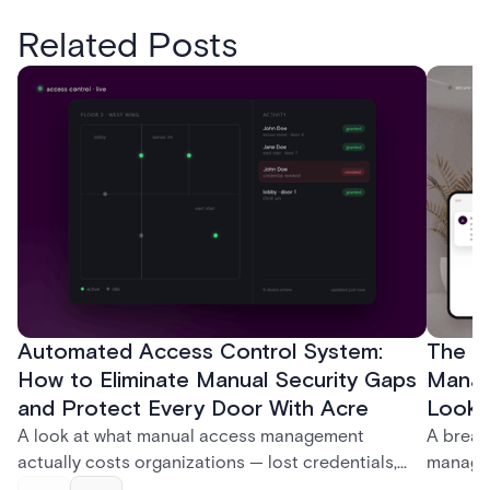
Related Posts
Automated Access Control System:
The Ke
How to Eliminate Manual Security Gaps
Manag
and Protect Every Door With Acre
Look f
A look at what manual access management
A break
actually costs organizations — lost credentials,
managem
incomplete audit trails, and wasted security hours
securit