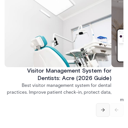
Visitor Management System for
Dentists: Acre (2026 Guide)
Best visitor management system for dental
practices. Improve patient check-in, protect data,
and streamline front desk operations.
man
securi
separ