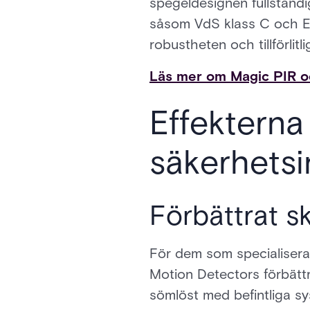
spegeldesignen fullständ
såsom VdS klass C och EN 
robustheten och tillförlit
Läs mer om Magic PIR oc
Effekterna
säkerhetsi
Förbättrat sk
För dem som specialiserar
Motion Detectors förbättr
sömlöst med befintliga sy