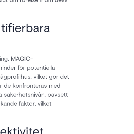
slut om rörelse inom dess
tifierbara
ning. MAGIC-
inder för potentiella
gprofilhus, vilket gör det
När de konfronteras med
a säkerhetsnivån, oavsett
ande faktor, vilket
ktivitet