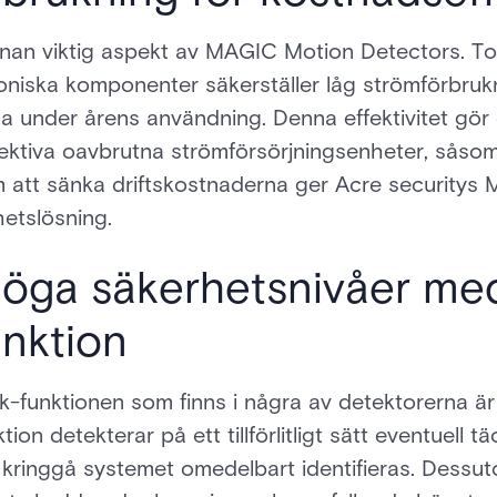
 annan viktig aspekt av MAGIC Motion Detectors.
niska komponenter säkerställer låg strömförbrukni
 under årens användning. Denna effektivitet gör 
ktiva oavbrutna strömförsörjningsenheter, såsom b
 att sänka driftskostnaderna ger Acre securitys
etslösning.
höga säkerhetsnivåer me
nktion
k-funktionen som finns i några av detektorerna är
on detekterar på ett tillförlitligt sätt eventuell t
tt kringgå systemet omedelbart identifieras. Dessu