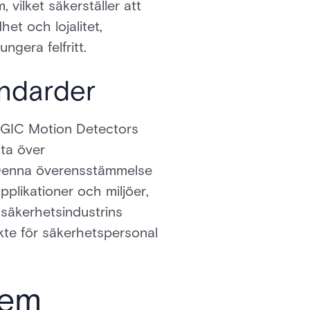
, vilket säkerställer att
het och lojalitet,
gera felfritt.
andarder
AGIC Motion Detectors
sta över
 Denna överensstämmelse
pplikationer och miljöer,
r säkerhetsindustrins
ykte för säkerhetspersonal
tem