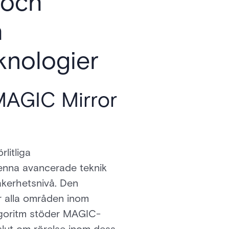
 och
h
knologier
 MAGIC Mirror
litliga
enna avancerade teknik
säkerhetsnivå. Den
r alla områden inom
lgoritm stöder MAGIC-