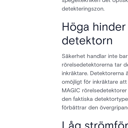
spegeltekniken det optisk
detekteringszon.
Höga hinder 
detektorn
Säkerhet handlar inte ba
rörelsedetektorerna tar de
inkräktare. Detektorerna 
omöjligt för inkräktare at
MAGIC rörelsedetektorer m
den faktiska detektortyp
förbättrar den övergripan
Låg strömför