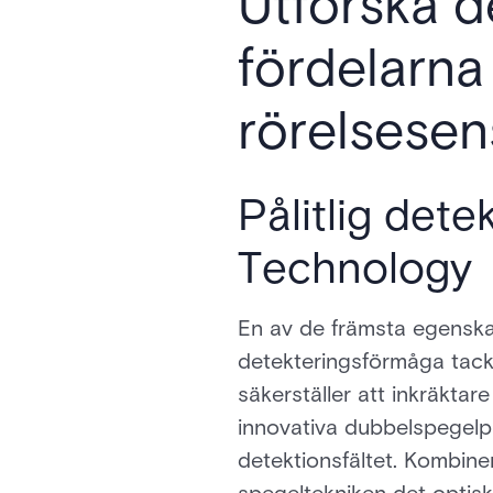
Utforska d
fördelarn
rörelsesen
Pålitlig det
Technology
En av de främsta egenskap
detekteringsförmåga tac
säkerställer att inkräktare
innovativa dubbelspegelp
detektionsfältet. Kombi