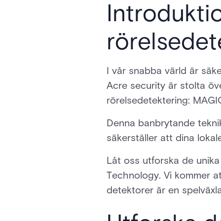
Introdukti
rörelsedet
I vår snabba värld är säk
Acre security är stolta ö
rörelsedetektering: MAGI
Denna banbrytande teknik ä
säkerställer att dina lokal
Låt oss utforska de unik
Technology. Vi kommer at
detektorer är en spelväxlar