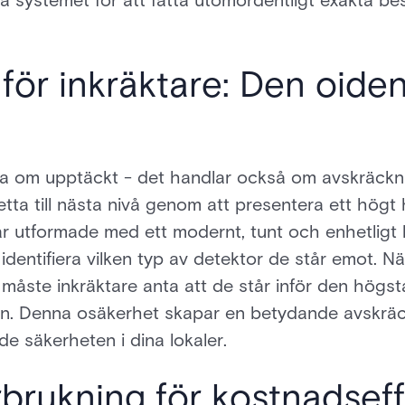
a systemet för att fatta utomordentligt exakta be
för inkräktare: Den oiden
ra om upptäckt - det handlar också om avskräck
tta till nästa nivå genom att presentera ett högt h
är utformade med ett modernt, tunt och enhetligt lå
t identifiera vilken typ av detektor de står emot. 
åste inkräktare anta att de står inför den högst
en. Denna osäkerhet skapar en betydande avskräck
de säkerheten i dina lokaler.
brukning för kostnadseffe