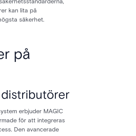
 säkerhetsstandarderna,
er kan lita på
 högsta säkerhet.
er på
 distributörer
tssystem erbjuder MAGIC
rmade för att integreras
rocess. Den avancerade