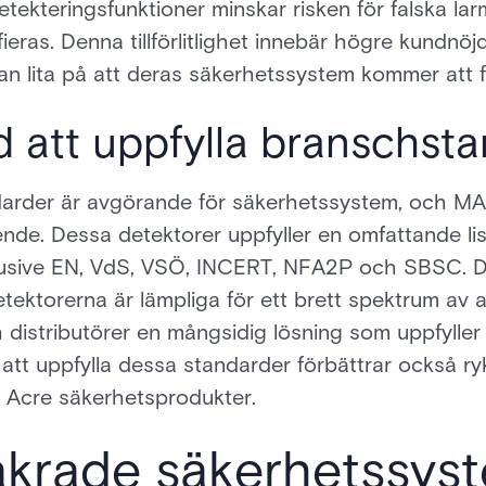
 detekteringsfunktioner minskar risken för falska larm
ieras. Denna tillförlitlighet innebär högre kundnöjd
n lita på att deras säkerhetssystem kommer att fun
 att uppfylla branschst
ndarder är avgörande för säkerhetssystem, och M
ende. Dessa detektorer uppfyller en omfattande li
klusive EN, VdS, VSÖ, INCERT, NFA2P och SBSC.
tektorerna är lämpliga för ett brett spektrum av a
ch distributörer en mångsidig lösning som uppfylle
 att uppfylla dessa standarder förbättrar också r
d Acre säkerhetsprodukter.
äkrade säkerhetssys