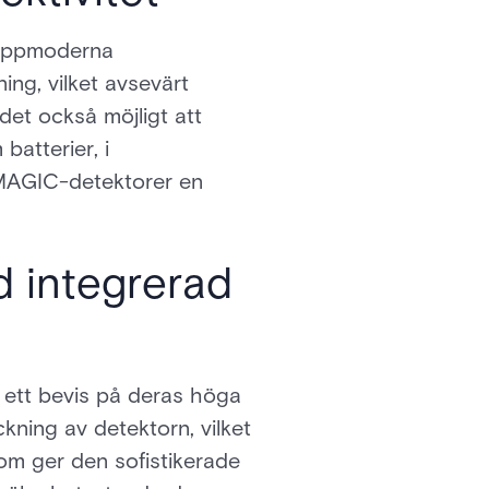
 Toppmoderna
ng, vilket avsevärt
det också möjligt att
atterier, i
 MAGIC-detektorer en
d integrerad
 ett bevis på deras höga
äckning av detektorn, vilket
tom ger den sofistikerade