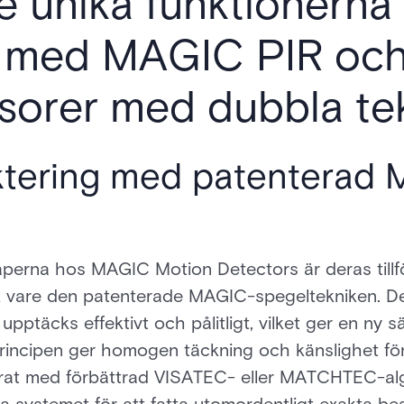
e unika funktionerna
a med MAGIC PIR oc
sorer med dubbla te
ektering med patenterad
erna hos MAGIC Motion Detectors är deras tillför
k vare den patenterade MAGIC-spegeltekniken. D
 upptäcks effektivt och pålitligt, vilket ger en ny 
rincipen ger homogen täckning och känslighet fö
nerat med förbättrad VISATEC- eller MATCHTEC-a