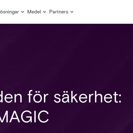
ösningar
Medel
Partners
en för säkerhet:
 MAGIC