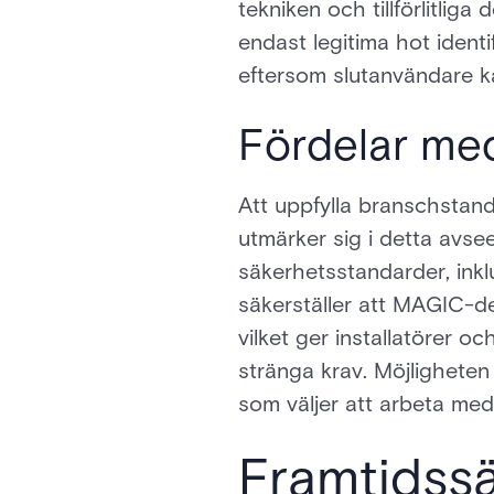
tekniken och tillförlitliga
endast legitima hot identif
eftersom slutanvändare ka
Fördelar med
Att uppfylla branschsta
utmärker sig i detta avse
säkerhetsstandarder, in
säkerställer att MAGIC-de
vilket ger installatörer o
stränga krav. Möjligheten
som väljer att arbeta me
Framtidss