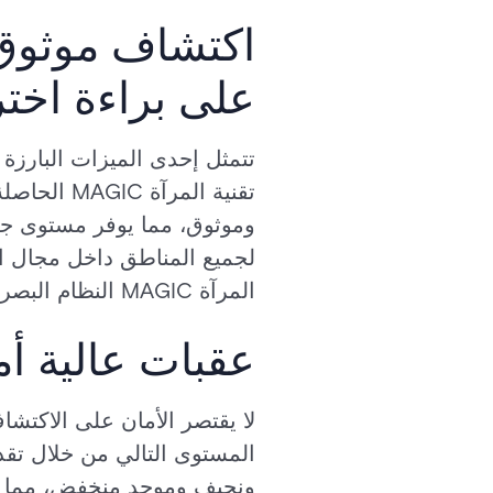
على براءة اختر
تقنية الم
وموثوق، مما يوفر مستوى جدي
المرآة MAGIC النظام البصري في اتخاذ قرارات دقيقة للغاية بشأن الحركة داخل منطقة الكشف الخاصة به.
عقبات عالية أم
المستوى التالي من خلال تقد
ونحيف وموحد منخفض، مما يج