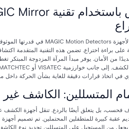
اع
تتمثل إحدى الميزات البارزة لأجهزة ectors
رآة MAGIC الحاصلة على براءة اختراع. تضمن هذه التقنية المتقدمة
دًا من الأمان. يوفر مبدأ المرآة المزدوجة المبتكر ت
ام المتسللين: الكاشف غير ا
يم عقبة كبيرة للمتطفلين المحتملين. تم تصميم أجهز
عل من المستحيل على المتسللين تحديد نوع الكاشف ا