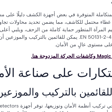
لمتكاملة المتوفرة في بعض أجهزة الكشف دليلًا على م
غطاء محتمل للكاشف، مما يضمن تحديد محاولات تجاوز 
م المرآة المتطور حماية كاملة من الزحف، ويلبي أعلى 
DVD من الفئة C وEN 50131-2-4 Grade 3. يمكن للقائمين بالتركي
ى مستوى عالٍ من الأمان.
ابتكارات على صناعة الأ
قائمين بالتركيب والموزعين