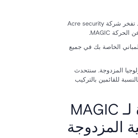
في عالمنا سريع الخطى، يظل الأمن أولوية قصوى للشركات والأفراد على حد سواء. تفخر شركة Acre security
ركة MAGIC.
المباني الخاصة بك في جميع
والفوائد الفريدة لمستشعرات الحركة MAGIC PIR والتكنولوجيا المزدوجة. سنتحدث
نسبة للقائمين بالتركيب
استكشاف الميزات والفوائد الفريدة لـ MAGIC