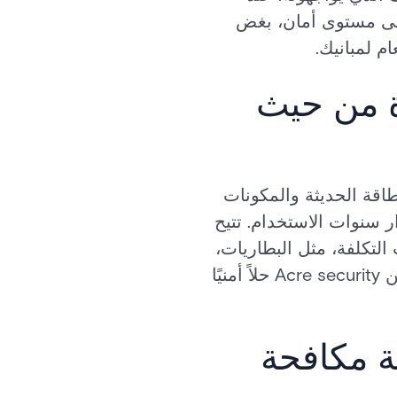
يواجهون أعلى مستوى أمان، بغض
م لمبانيك.
ة من حيث
 كشف الحركة MAGIC. تضمن مفاهيم الطاقة الحديثة والمكونات
ار سنوات الاستخدام. تتيح
التكلفة، مثل البطاريات،
في لوحات التسلل. من خلال خفض تكاليف التشغيل، توفر أجهزة الكشف MAGIC من Acre security حلاً أمنيًا
ة مكافحة