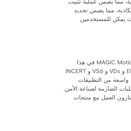
ة، مما يضمن عملية تثبيت
كاذبة، مما يضمن تحديد
حيث يمكن للمستخدمين
إن تلبية معايير الصناعة أمر بالغ الأهمية لأنظمة الأمان، وتتفوق أجهزة MAGIC Motion Detectors في هذا
الصدد. تتوافق أجهزة الكشف هذه مع قائمة واسعة من معايير الأمان، بما في ذلك EN و VDs و VSö و INCERT
زة الكشف MAGIC مناسبة لمجموعة واسعة من التطبيقات
لبات الصارمة لصناعة الأمن.
ختارون العمل مع منتجات