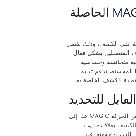
اكتشاف موثوق باستخدام تقنية MAGIC Mirror الحاصلة
MAGIC Motion Det في قدرتها الموثوقة على الكشف، وذلك بفضل
 اكتشاف المتسللين بشكل فعال
غطية متجانسة وحساسية
لجميع المناطق داخل مجال الكشف. إلى جانب خوارزمية VISATEC أو MATCHTEC المحسّنة، تدعم تقنية
لقابل للتحديد
لا يقتصر الأمان على الاكتشاف فحسب، بل يتعلق أيضًا بالردع. تنقل أجهزة الكشف عن الحركة MAGIC هذا إلى
ة الكشف بغلاف حديث
لذي يواجهونه. عند