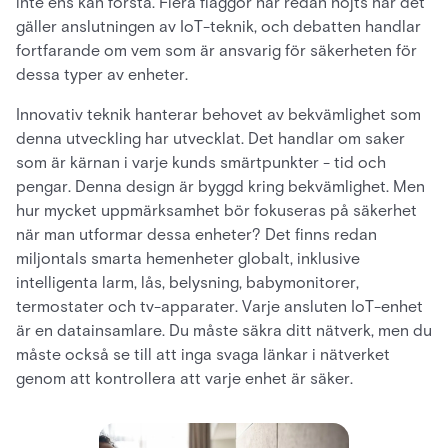
inte ens kan förstå. Flera flaggor har redan höjts när det
gäller anslutningen av IoT-teknik, och debatten handlar
fortfarande om vem som är ansvarig för säkerheten för
dessa typer av enheter.
Innovativ teknik hanterar behovet av bekvämlighet som
denna utveckling har utvecklat. Det handlar om saker
som är kärnan i varje kunds smärtpunkter - tid och
pengar. Denna design är byggd kring bekvämlighet. Men
hur mycket uppmärksamhet bör fokuseras på säkerhet
när man utformar dessa enheter? Det finns redan
miljontals smarta hemenheter globalt, inklusive
intelligenta larm, lås, belysning, babymonitorer,
termostater och tv-apparater. Varje ansluten IoT-enhet
är en datainsamlare. Du måste säkra ditt nätverk, men du
måste också se till att inga svaga länkar i nätverket
genom att kontrollera att varje enhet är säker.