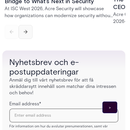
Bridge to What’s Next in Security
CEO K
At ISC West 2026, Acre Security will showcase
Acre CE
how organizations can modernize security without
2026—fr
disruption. From trusted on-premises platforms to
support
the unified One Acre ecosystem, Acre Bridge
long-te
creates a practical path between today’s systems
and tomorrow’s cloud-enabled security
environment.
Nyhetsbrev och e-
postuppdateringar
Anmäl dig till vårt nyhetsbrev för att få
skräddarsytt innehåll som matchar dina intressen
och behov!
Email address
*
För information om hur du avslutar prenumerationen, samt vår