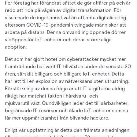
fler företag har förändrat sättet de gör affärer på och är
redo att rida på vågen av digital transformation. För
vissa hade de inget annat val än att anta digitalisering
eftersom COVID-19-pandemin tvingade människor att
arbeta på distans. Denna omvandling öppnade dörren
vidöppen för IoT-enheter och deras storskaliga
adoption.
Det som har gjort hotet om cyberattacker mycket mer
framträdande har varit IT-tillväxten under de senaste 20
åren, särskilt billigare och billigare IoT-enheter. Detta
har lett till en explosion av nätverksansluten utrustning.
Förstärkning av denna fråga är att IT-utgifterna aldrig
riktigt har matchat takten i hårdvaru- och
mjukvarutillväxt. Oundvikligen leder det till sårbarheter,
begränsade IT-resurser och ökade IoT-enheter som nu
får mer uppmärksamhet från blivande hackare.
Enligt vår uppfattning är detta den främsta anledningen