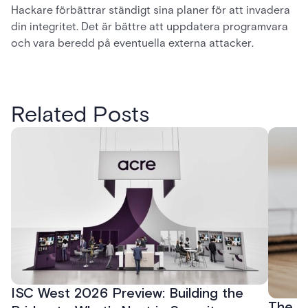
Hackare förbättrar ständigt sina planer för att invadera
din integritet. Det är bättre att uppdatera programvara
och vara beredd på eventuella externa attacker.
Related Posts
ISC West 2026 Preview: Building the
The P