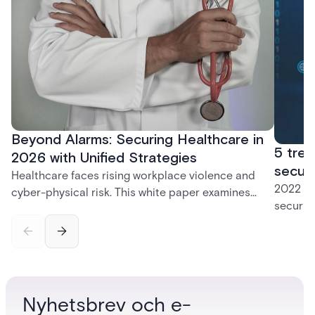
Beyond Alarms: Securing Healthcare in
5 tren
2026 with Unified Strategies
securi
Healthcare faces rising workplace violence and
2022 wa
cyber-physical risk. This white paper examines
securit
integrated security for safer care.
and sol
protect
solutio
powerfu
focused
Nyhetsbrev och e-
powerful