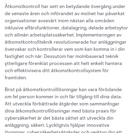
Åtkomstkontroll har sett en betydande övergång under
de senaste åren och införandet av molnet har påverkat
organisationer avsevärt inom nästan alla områden
inklusive affärsfunktioner, datalagring, delade arbetsytor
och allmän arbetsplatssäkerhet. Implementeringen av
åtkomstkontrollteknik revolutionerade hur anläggningar
övervakar och kontrollerar vem som kan komma in i din
fastighet och när. Dessutom har molnbaserad teknik
ytterligare förenklat processen att helt enkelt hantera
och effektivisera ditt åtkomstkontrollsystem för
framtiden.
Brist på åtkomstkontrolllösningar kan vara förödande
om fel person kommer in och får tillgång till dina data.
Att utveckla förbättrade åtgärder som sammanfogar
dina åtkomstkontrolllösningar med bästa praxis för
cybersäkerhet är det bästa sättet att utveckla din
anläggning, säkert. Lyckligtvis hjälper innovativa
lösningar, cybersäkerhetsåtgärder och verktyg dig att