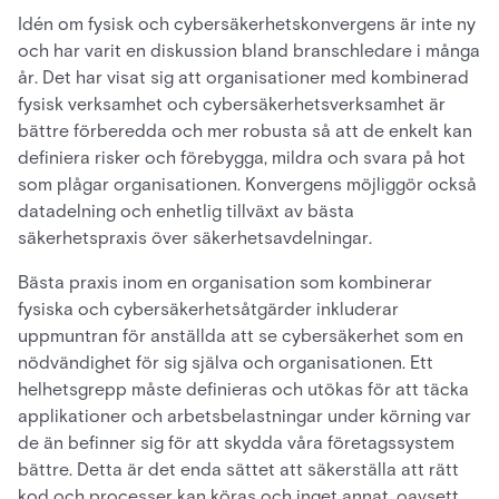
Idén om fysisk och cybersäkerhetskonvergens är inte ny
och har varit en diskussion bland branschledare i många
år. Det har visat sig att organisationer med kombinerad
fysisk verksamhet och cybersäkerhetsverksamhet är
bättre förberedda och mer robusta så att de enkelt kan
definiera risker och förebygga, mildra och svara på hot
som plågar organisationen. Konvergens möjliggör också
datadelning och enhetlig tillväxt av bästa
säkerhetspraxis över säkerhetsavdelningar.
Bästa praxis inom en organisation som kombinerar
fysiska och cybersäkerhetsåtgärder inkluderar
uppmuntran för anställda att se cybersäkerhet som en
nödvändighet för sig själva och organisationen. Ett
helhetsgrepp måste definieras och utökas för att täcka
applikationer och arbetsbelastningar under körning var
de än befinner sig för att skydda våra företagssystem
bättre. Detta är det enda sättet att säkerställa att rätt
kod och processer kan köras och inget annat, oavsett