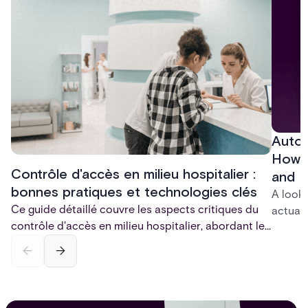
Autom
How t
Contrôle d'accès en milieu hospitalier :
and P
bonnes pratiques et technologies clés
A look
Ce guide détaillé couvre les aspects critiques du
actuall
contrôle d'accès en milieu hospitalier, abordant les
incompl
défis uniques des environnements cliniques
— and 
dynamiques, la conformité réglementaire et la
platfor
sécurité des patients. Découvrez les bonnes
infrast
pratiques, les technologies clés et les tendances