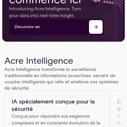
Introducing Acre Intelligence. Turn
your data into real-time insight.
Discutons-en
Acre Intelligence
Acre Intelligence transforme la surveillance
traditionnelle en informations proactives, servant de
couche intelligente qui relie et améliore vos systèmes
de sécurité.
IA spécialement conçue pour la
Des
sécurité
des
Conçue pour répondre aux exigences
Auto
complexes et en constante évolution de la
les 