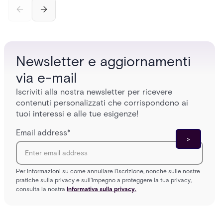
credential swipe to unlock, the four core hardware
creatio
and software components, and the access control
fingerpr
models (DAC, MAC, RBAC, ABAC) that determine
and wha
who gets in where.
across 
Newsletter e aggiornamenti
via e-mail
Iscriviti alla nostra newsletter per ricevere
contenuti personalizzati che corrispondono ai
tuoi interessi e alle tue esigenze!
Email address
*
Per informazioni su come annullare l'iscrizione, nonché sulle nostre
pratiche sulla privacy e sull'impegno a proteggere la tua privacy,
consulta la nostra
Informativa sulla privacy.