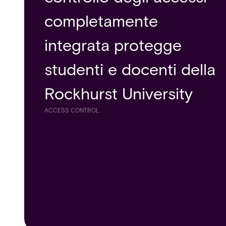
completamente
ambiente universitario
integrata protegge
più sicuro attraverso la
studenti e docenti della
collaborazione con Acre
Rockhurst University
security
ACCESS CONTROL
ACCESS CONTROL