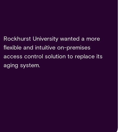
We recognized that the piecemeal
solutions scattered across the
campus were inadequate for the
university’s growing needs. Our ever-
Rockhurst University wanted a more
evolving campus required a
flexible and intuitive on-premises
centralized, scalable solution capable
access control solution to replace its
of supporting a vibrant and expanding
aging system.
academic community.
Steven Freund
Director of the Department of Security at UCF