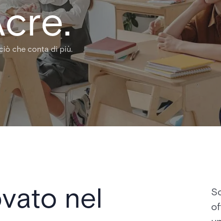
cre.
ciò che conta di più.
vato nel
Sc
of