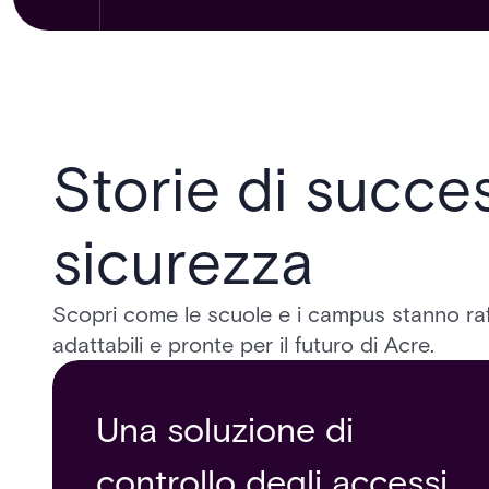
Storie di succe
sicurezza
Scopri come le scuole e i campus stanno raf
adattabili e pronte per il futuro di Acre.
Una soluzione di
L'Università della Florida
controllo degli accessi
centrale costruisce un