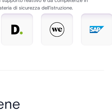
 supporto reattivo e da competenze in
teria di sicurezza dell'istruzione.
ene