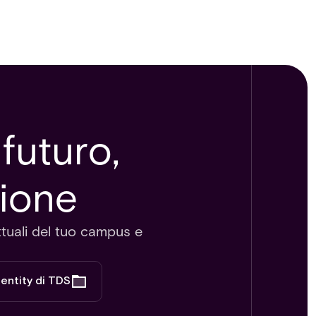
futuro,
zione
ttuali del tuo campus e
dentity di TDS