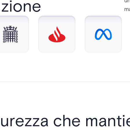
uzione
un
ma
curezza che manti