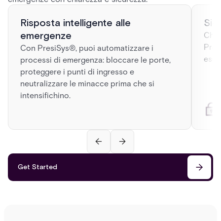
Risposta intelligente alle
Sic
emergenze
Che 
Pres
Con PresiSys®, puoi automatizzare i
esig
processi di emergenza: bloccare le porte,
proteggere i punti di ingresso e
neutralizzare le minacce prima che si
intensifichino.
Get Started