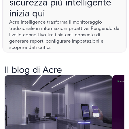
sicurezza più intelligente
inizia qui
Acre Intelligence trasforma il monitoraggio
tradizionale in informazioni proattive. Fungendo da
livello connettivo tra i sistemi, consente di
generare report, configurare impostazioni e
scoprire dati critici.
MONITORAGGIO ACRE
A MASTERY
Il blog di Acre
Proteggi le tue persone, i tuoi locali e i tuoi dati con soluzioni
di sicurezza digitale e fisica resilienti.