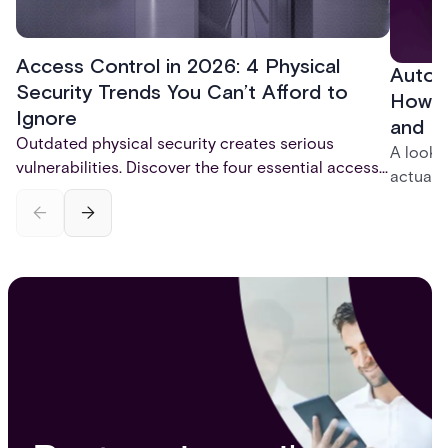
Access Control in 2026: 4 Physical
Autom
Security Trends You Can’t Afford to
How t
Ignore
and P
Outdated physical security creates serious
A look 
vulnerabilities. Discover the four essential access
actuall
control trends for 2026 - mobile credentials,
incompl
touchless entry, AI-powered monitoring, and total
— and h
system integration - that are reshaping physical
platfor
security and fixing critical gaps.
infrastr