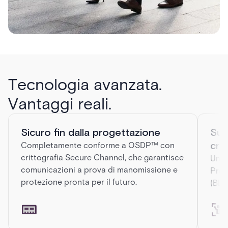
Tecnologia avanzata.
Vantaggi reali.
Sicuro fin dalla progettazione
Sup
cre
Completamente conforme a OSDP™ con
crittografia Secure Channel, che garantisce
Un l
comunicazioni a prova di manomissione e
Prox
protezione pronta per il futuro.
(BLE)