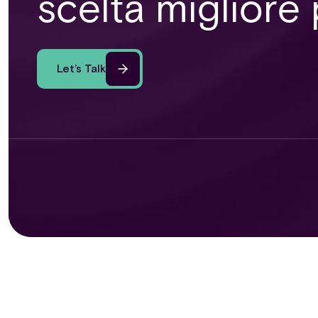
scelta migliore
Let’s Talk