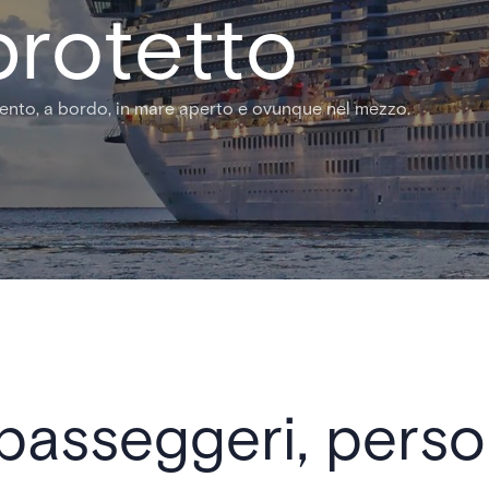
protetto
mento, a bordo, in mare aperto e ovunque nel mezzo.
 passeggeri, perso