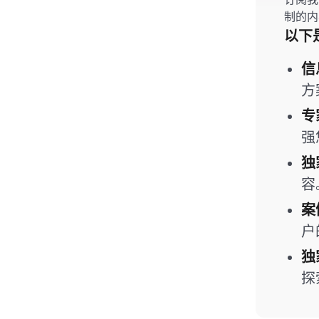
制的内
以下
信
方
专
强
独
容
案
户
独
探