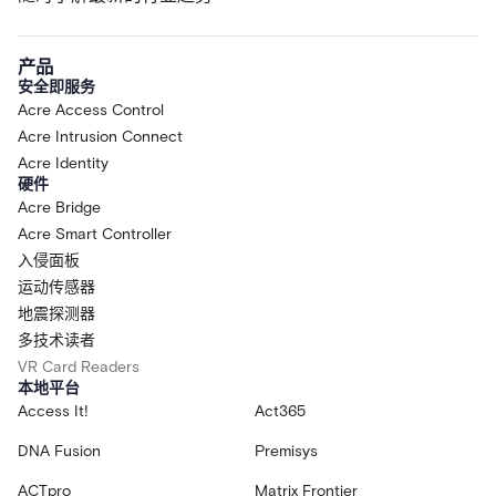
产品
安全即服务
Acre Access Control
Acre Intrusion Connect
Acre Identity
硬件
Acre Bridge
Acre Smart Controller
入侵面板
运动传感器
地震探测器
多技术读者
VR Card Readers
本地平台
Access It!
Act365
DNA Fusion
Premisys
ACTpro
Matrix Frontier