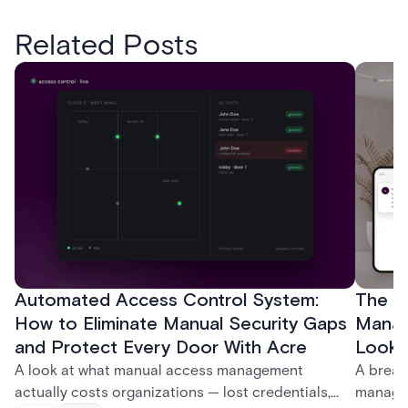
Related Posts
Automated Access Control System:
The Ke
How to Eliminate Manual Security Gaps
Manag
and Protect Every Door With Acre
Look f
A look at what manual access management
A break
actually costs organizations — lost credentials,
managem