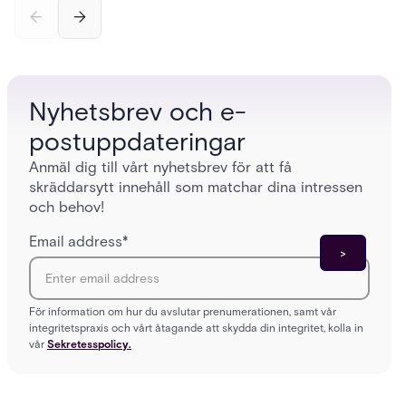
incomplete audit trails, and wasted security hours
securit
— and how Acre's automated access control
and bet
platforms close those gaps without forcing a full
separat
infrastructure overhaul.
sign-in 
Nyhetsbrev och e-
postuppdateringar
Anmäl dig till vårt nyhetsbrev för att få
skräddarsytt innehåll som matchar dina intressen
och behov!
Email address
*
För information om hur du avslutar prenumerationen, samt vår
integritetspraxis och vårt åtagande att skydda din integritet, kolla in
vår
Sekretesspolicy.