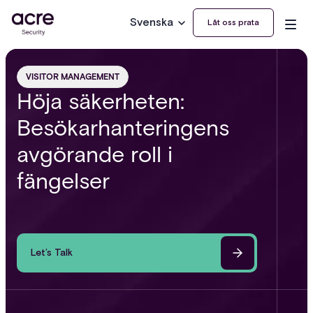
Svenska
Låt oss prata
VISITOR MANAGEMENT
Höja säkerheten:
Besökarhanteringens
avgörande roll i
fängelser
Let’s Talk