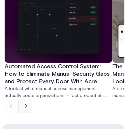
Automated Access Control System:
The Ke
How to Eliminate Manual Security Gaps
Manag
and Protect Every Door With Acre
Look f
A look at what manual access management
A break
actually costs organizations — lost credentials,
managem
incomplete audit trails, and wasted security hours
securit
— and how Acre's automated access control
and bet
platforms close those gaps without forcing a full
separat
infrastructure overhaul.
sign-in 