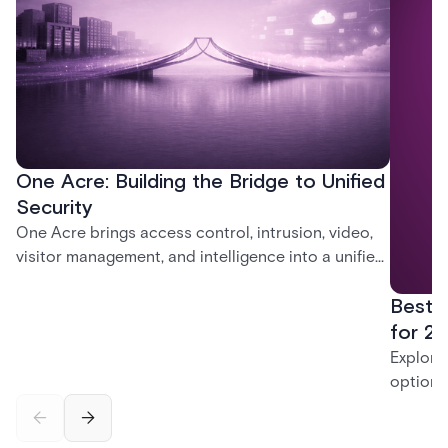
One Acre: Building the Bridge to Unified
Security
One Acre brings access control, intrusion, video,
visitor management, and intelligence into a unified
platform—creating a practical path from today’s
Best 
systems to a more connected, cloud-enabled
future.
for 20
Explore
options
securit
alarms,