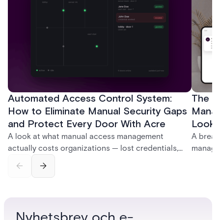
Automated Access Control System:
The Ke
How to Eliminate Manual Security Gaps
Manag
and Protect Every Door With Acre
Look f
A look at what manual access management
A break
actually costs organizations — lost credentials,
managem
incomplete audit trails, and wasted security hours
securit
— and how Acre's automated access control
and bet
platforms close those gaps without forcing a full
separat
infrastructure overhaul.
sign-in 
Nyhetsbrev och e-