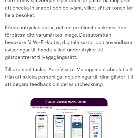
I en intuitiv självbetjäningsmodell får gästerna möjlighet
att checka in snabbt och bekvämt, vilket sätter tonen för
hela besöket.
Första intrycket varar, och en problemfri ankomst kan
förbättra ditt varumärkes image. Dessutom kan
besökare få Wi-Fi-koder, digitala kartor och användbara
aviseringar till hands, vilket understryker ett
gästcentrerat tillvägagångssätt.
Till exempel täcker Acre Visitor Management absolut allt
från att skicka personliga inbjudningar till dina gäster, till
att begära feedback om deras utcheckning.