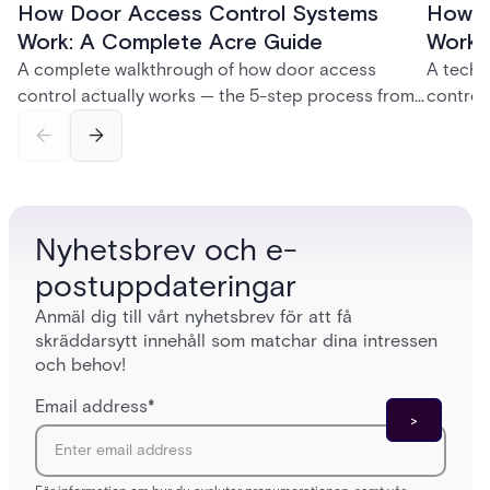
How Door Access Control Systems
How B
Work: A Complete Acre Guide
Works
A complete walkthrough of how door access
A techn
control actually works — the 5-step process from
control
credential swipe to unlock, the four core hardware
creatio
and software components, and the access control
fingerpr
models (DAC, MAC, RBAC, ABAC) that determine
and wha
who gets in where.
across 
Nyhetsbrev och e-
postuppdateringar
Anmäl dig till vårt nyhetsbrev för att få
skräddarsytt innehåll som matchar dina intressen
och behov!
Email address
*