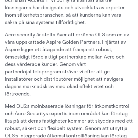
och snart AccessIT! Vi bör lyfta fram att alla tre
lösningarna har designats och utvecklats av experter
inom säkerhetsbranschen, så att kunderna kan vara
säkra på sina systems tillförlitlighet.
Acre security är stolta över att erkänna OLS som en av
våra uppskattade Aspire Golden Partners. I hjärtat av
Aspire ligger ett åtagande att främja ett robust,
ömsesidigt fördelaktigt partnerskap mellan Acre och
dess värderade kunder. Genom vårt
partnerlojalitetsprogram strävar vi efter att ge
installatörer och distributörer möjlighet att navigera
dagens marknadskrav med ökad effektivitet och
förtroende.
Med OLS:s molnbaserade lösningar för åtkomstkontroll
och Acre Securitys expertis inom området kan företag
lita på att deras fastigheter kommer att skyddas med ett
robust, säkert och flexibelt system. Genom att utnyttja
OLS:s integrerade åtkomstkontrolllösning kan företag