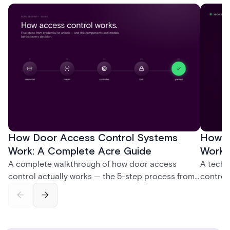
How Door Access Control Systems
How B
Work: A Complete Acre Guide
Works
A complete walkthrough of how door access
A techn
control actually works — the 5-step process from
control
credential swipe to unlock, the four core hardware
creatio
and software components, and the access control
fingerpr
models (DAC, MAC, RBAC, ABAC) that determine
and wha
who gets in where.
across 