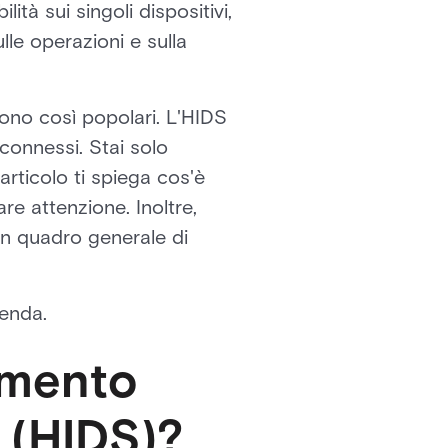
tà sui singoli dispositivi,
lle operazioni e sulla
sono così popolari. L'HIDS
t connessi. Stai solo
ticolo ti spiega cos'è
are attenzione. Inoltre,
un quadro generale di
enda.
amento
t (HIDS)?