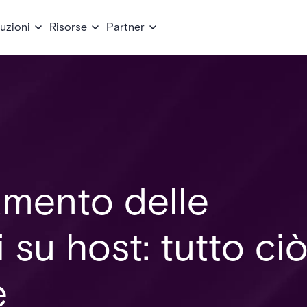
uzioni
Risorse
Partner
vamento delle
i su host: tutto ci
e