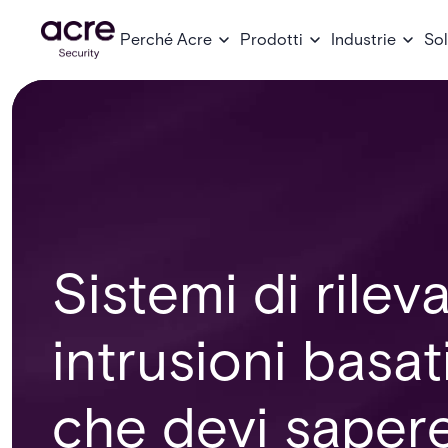
Perché Acre
Prodotti
Industrie
Sol
Sistemi di rile
intrusioni basat
che devi saper