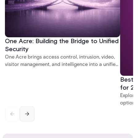
One Acre: Building the Bridge to Unified
Security
One Acre brings access control, intrusion, video,
visitor management, and intelligence into a unified
platform—creating a practical path from today’s
Best 
systems to a more connected, cloud-enabled
future.
for 20
Explore
options
securit
alarms,
enterpri