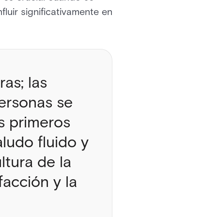
luir significativamente en
as; las
personas se
s primeros
aludo fluido y
ltura de la
acción y la