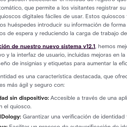
utomático, que permite a los visitantes registrar s
ioscos digitales fáciles de usar. Estos quioscos 
 los huéspedes introducir su información de forma r
os de espera y reduciendo la carga de trabajo de
ción de nuestro nuevo sistema v12.1
, hemos mej
ivo y la interfaz de usuario, incluidas mejoras en l
eño de insignias y etiquetas para aumentar la efic
entidad es una característica destacada, que ofr
tes más ágil y seguro con:
dad sin dispositivo:
Accesible a través de una apl
en el quiosco.
IDology:
Garantizar una verificación de identidad f
iva:
Facilitar un proceso de autoverificación de ide