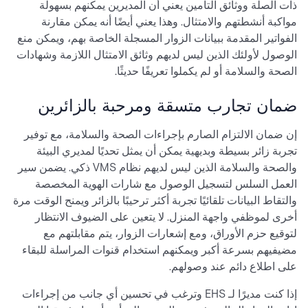
ذات الصلة ووثائق التأمين يعني أن المديرين يمكنهم بسهولة
مواكبة أنشطتهم والامتثال. وهذا يعني أيضًا أنه يمكن مقارنة
الفواتير المقدمة ببيانات الزوار المسجلة الخاصة بهم، ويمكن منع
الوصول لأولئك الذين ليس لديهم وثائق الامتثال اللازمة وشهادات
الصحة والسلامة أو لم يكملوا تعريفًا حديثًا.
ضمان تجارب متسقة ومرحبة بالزائرين
إن ضمان الالتزام الصارم بإجراءات الصحة والسلامة، مع توفير
تجربة زائر بسيطة وبديهية يمكن أن يمثل تحديًا لمديري البيئة
والصحة والسلامة الذين ليس لديهم نظام VMS ذكي. يضمن سير
العمل السلس لتسجيل الوصول مع شارات الهوية المخصصة
والتقاط البيانات تلقائيًا تجربة أكثر ترحيبًا بالزائر ويمنح الوقت مرة
أخرى لموظفي واجهة المنزل. لا يتعين على الضيوف الانتظار
لتوقيع حزم الأوراق، ومع إشعارات الزوار، يتم مقابلتهم مع
مضيفيهم بسرعة أكبر ويمكنهم استخدام قنوات المراسلة للبقاء
على اطلاع دائم عند وصولهم.
إذا كنت مديرًا لـ EHS وترغب في تحسين أي جانب من إجراءات