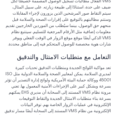
VMS الفعال مطالبات تسجيل الوصول المصممة خصيصًا لكل
ضيف على حدة، استنادًا إلى طبيعة زيارته. على سبيل المثال،
سيتم التقاط صور المرشحين الذين يزورون لإجراء المقابلات
وستتم مطالبتهم بالتوقيع على إقرارات الصحة والسلامة قبل
منحهم حق الوصول، بينما سيُطلب من الموردين الخارجيين تقديم
معلومات إضافية مثل الأرقام المرجعية للتسليم. سيتتبع نظام
VMS الذكي أيضًا موقع موقع الزوار في الوقت الفعلي ويوفر
شارات هوية مخصصة للوصول المتحكم فيه إلى مناطق محددة.
التعامل مع متطلبات الامتثال والتدقيق
تعد مواكبة اللوائح الجديدة ومتطلبات التدقيق تحديات كبيرة
لمديري السلامة. يمكن لمعايير الصحة والسلامة الدولية مثل ISO
45001 ووكالة حماية البيئة الأمريكية ولوائح إدارة التصدير أن تؤثر
بسرعة وبشكل كبير على الإجراءات الأمنية المعمول بها. تعني
مرونة نظام VMS المستند إلى السحابة أن مديري EHS يمكنهم
بسرعة بناء متطلبات الامتثال الجديدة والتقاط التوقيعات
الإلكترونية في عمليات الزوار الخاصة بهم. توفر البيانات
الإلكترونية من نظام VMS المستند إلى السحابة أيضًا مسار تدقيق