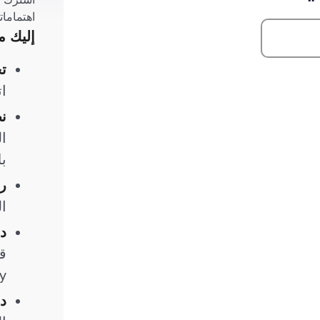
اهتمامات
إليك م
تح
ات
نص
ال
ب
ر
ال
د
y.
د