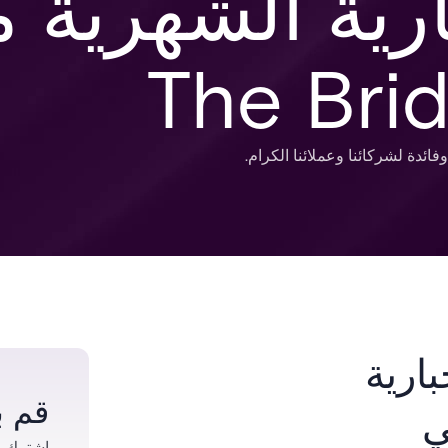
ارية الشهرية 
The Brid
ارية
قم ب
ي
اشترك ف