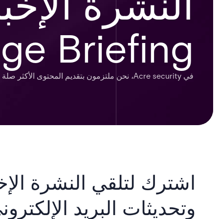
النشرة الإخب
ge Briefing
في Acre security، نحن ملتزمون بتقديم المحتوى الأكثر صلة وفائدة لشركائنا وعملائنا الكرام.
اشترك لتلقي النشرة الإخب
وتحديثات البريد الإلكترون