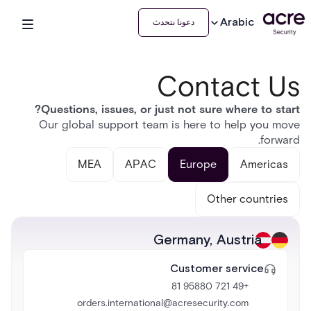
Arabic
دعونا نتحدث
Contact Us
Questions, issues, or just not sure where to start?
Our global support team is here to help you move
forward.
MEA
APAC
Europe
Americas
Other countries
Germany
,
Austria
Customer service
+49 721 95880 81
orders.international@acresecurity.com