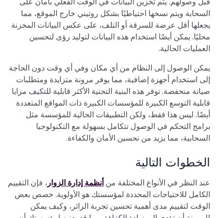
قبل وصولهم. يتم تخزين البيانات في الوقت الفعلي بأمان على
السحابة ويتم نسخها احتياطيًا بشكل روتيني خارج الموقع، مما
يجعلها أقل عرضة للسرقة أو التلف، على عكس البيانات المخزنة
محليًا. يمكن أيضًا استخدام هذه البيانات لتوليد رؤى لتحسين
العمليات الحالية.
يمكن الوصول إلى النظام من أي مكان وفي أي وقت دون الحاجة
إلى استخدام أجهزة إضافية، مما يوفر مرونة متزايدة ومتطلبات
صيانة منخفضة. توفر هذه البنية التحتية الأكثر قابلية للتكيف مزايا
قابلية التوسع الكبيرة للمؤسسات الكبيرة ذات المواقع المتعددة
أيضًا. ليس هذا فقط، ولكن التطبيقات الحالية للمؤسسة مثل
برامج التحكم في الوصول تتكامل بسهولة مع التكنولوجيا
السحابية، مما يزيد من تحسين الأمان والكفاءة.
الخطوات التالية
عند النظر في الأنواع المختلفة من
أنظمة إدارة الزوار
، فإن التقييم
الكامل للاحتياجات المحددة لمؤسستك هو الأولوية. خصص بعض
الوقت لتقييم مدى أهمية تحسين تجربة الزائر، وكيف يمكن
للمرونة أن تؤدي إلى زيادة الكفاءة، وما قد يعنيه لمؤسستك أن