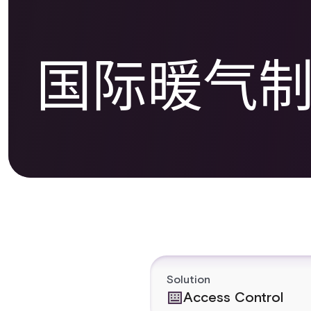
国际暖气
Solution
Access Control