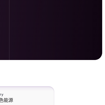
ry
色能源