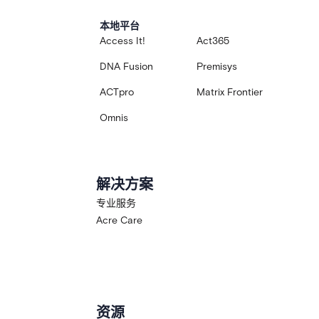
本地平台
Access It!
Act365
DNA Fusion
Premisys
ACTpro
Matrix Frontier
Omnis
解决方案
专业服务
Acre Care
资源