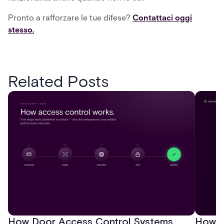
Pronto a rafforzare le tue difese?
Contattaci oggi
stesso.
Related Posts
How Door Access Control Systems
How B