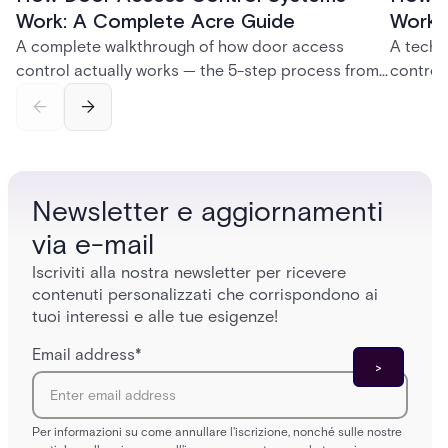
Work: A Complete Acre Guide
Works
A complete walkthrough of how door access
A techn
control actually works — the 5-step process from
control
credential swipe to unlock, the four core hardware
creatio
and software components, and the access control
fingerpr
models (DAC, MAC, RBAC, ABAC) that determine
and wha
who gets in where.
across 
Newsletter e aggiornamenti
via e-mail
Iscriviti alla nostra newsletter per ricevere
contenuti personalizzati che corrispondono ai
tuoi interessi e alle tue esigenze!
Email address
*
Per informazioni su come annullare l'iscrizione, nonché sulle nostre