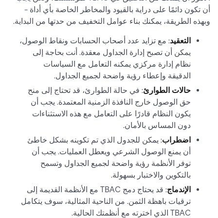
أن تكون دائمًا على دراية بالقيود والمخاطر الخاصة بأي أداة -
وبهذه الطريقة، يمكنك بناء عوامل التخفيف من حدتها من البداية.
التعقيد
: مع تزايد عدد أصحاب الحسابات ونقاط الوصول،
يمكن أن تصبح إدارة الجداول معقدة. أنت بحاجة إلى
نظام إدارة مركزي يمكنه التعامل مع السياسات
الدقيقة وإعطاء رؤية واضحة لجميع الجداول.
حالات الطوارئ
: في حالة الطوارئ، قد تحتاج إلى منح
حق الوصول خارج النافذة الزمنية المعتمدة. يجب أن
يكون النظام قادرًا على التعامل مع هذه الاستثناءات
دون المساس بالأمان.
اضطراب
: يمكن للجدول الذي تم تكوينه بشكل خاطئ
أن يمنع الوصول الشرعي ويعطل العمليات. يجب أن
توفر الأنظمة رؤية واضحة لجميع الجداول وتسمح
بالتكوين والاختبار بسهولة.
الإندماج
: قد يحتاج دمج TBAC مع الأنظمة القديمة إلى
ترقيات باهظة الثمن. من الناحية المثالية، سوف يتكامل
TBAC الذي اخترته مع أنظمتك الحالية.