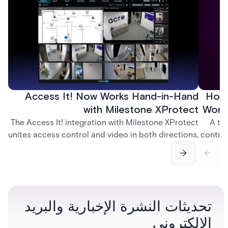
Access It! Now Works Hand-in-Hand
How 
with Milestone XProtect
Work
The Access It! integration with Milestone XProtect
A te
unites access control and video in both directions,
control
letting operators verify events with footage and
crea
command doors and devices from a single
fingerp
interface.
and
تحديثات النشرة الإخبارية والبريد
الإلكتروني