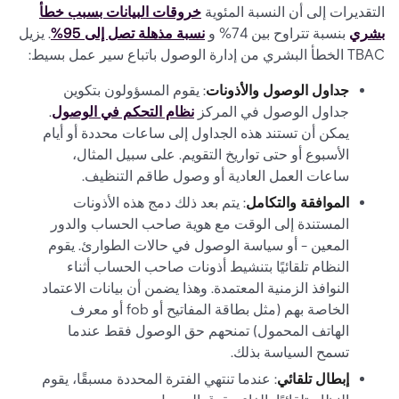
التقديرات إلى أن النسبة المئوية
خروقات البيانات بسبب خطأ
بشري
بنسبة تتراوح بين 74% و
نسبة مذهلة تصل إلى 95%
. يزيل
TBAC الخطأ البشري من إدارة الوصول باتباع سير عمل بسيط:
جداول الوصول والأذونات
: يقوم المسؤولون بتكوين
جداول الوصول في المركز
نظام التحكم في الوصول
.
يمكن أن تستند هذه الجداول إلى ساعات محددة أو أيام
الأسبوع أو حتى تواريخ التقويم. على سبيل المثال،
ساعات العمل العادية أو وصول طاقم التنظيف.
الموافقة والتكامل
: يتم بعد ذلك دمج هذه الأذونات
المستندة إلى الوقت مع هوية صاحب الحساب والدور
المعين - أو سياسة الوصول في حالات الطوارئ. يقوم
النظام تلقائيًا بتنشيط أذونات صاحب الحساب أثناء
النوافذ الزمنية المعتمدة. وهذا يضمن أن بيانات الاعتماد
الخاصة بهم (مثل بطاقة المفاتيح أو fob أو معرف
الهاتف المحمول) تمنحهم حق الوصول فقط عندما
تسمح السياسة بذلك.
إبطال تلقائي
: عندما تنتهي الفترة المحددة مسبقًا، يقوم