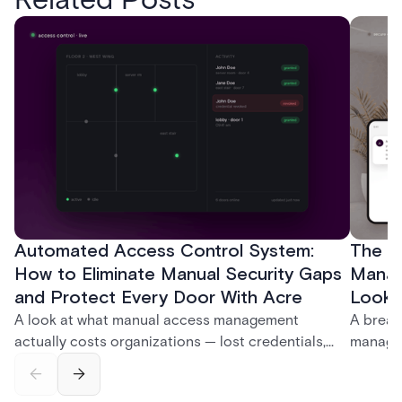
Automated Access Control System:
The Ke
How to Eliminate Manual Security Gaps
Manag
and Protect Every Door With Acre
Look f
A look at what manual access management
A break
actually costs organizations — lost credentials,
managem
incomplete audit trails, and wasted security hours
securit
— and how Acre's automated access control
and bet