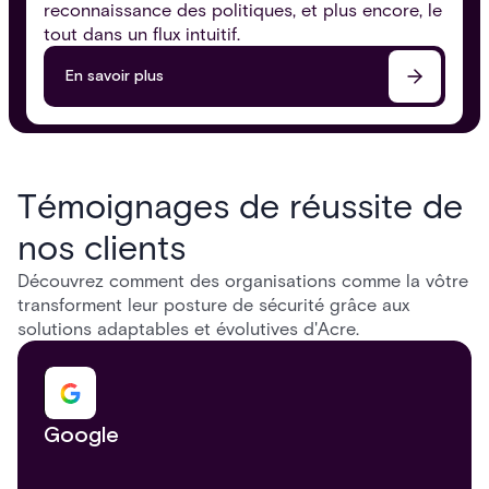
reconnaissance des politiques, et plus encore, le
tout dans un flux intuitif.
En savoir plus
Témoignages de réussite de
nos clients
Découvrez comment des organisations comme la vôtre
transforment leur posture de sécurité grâce aux
solutions adaptables et évolutives d'Acre.
Google
Grand système de santé du sud-est
Chaîne de supermarchés allemande
Société mondiale de services
Appareils analogiques
Pinterest
Conseil du comté irlandais basé dans le
Stryker
ID unifié
Navire de croisière
Grand système de santé du Nord-Est
Autorité aéroportuaire de Dublin :
financiers
Leinster
préparer l'avenir de la sécurité