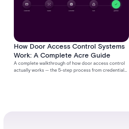
How Door Access Control Systems
Work: A Complete Acre Guide
A complete walkthrough of how door access control
actually works — the 5-step process from credential
swipe to unlock, the four core hardware and software
components, and the access control models (DAC,
MAC, RBAC, ABAC) that determine who gets in where.