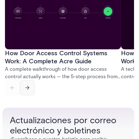
How Door Access Control Systems
How B
Work: A Complete Acre Guide
Works
A complete walkthrough of how door access
A techn
control actually works — the 5-step process from
control
credential swipe to unlock, the four core hardware
creatio
and software components, and the access control
fingerpr
models (DAC, MAC, RBAC, ABAC) that determine
and wha
who gets in where.
across 
Actualizaciones por correo
electrónico y boletines