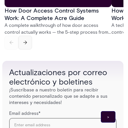
How Door Access Control Systems
How B
Work: A Complete Acre Guide
Works
A complete walkthrough of how door access
A techn
control actually works — the 5-step process from
control
credential swipe to unlock, the four core hardware
creatio
and software components, and the access control
fingerpr
models (DAC, MAC, RBAC, ABAC) that determine
and wha
who gets in where.
across 
Actualizaciones por correo
electrónico y boletines
¡Suscríbase a nuestro boletín para recibir
contenido personalizado que se adapte a sus
intereses y necesidades!
Email address
*